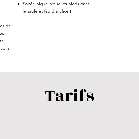
Soirée pique-nique les pieds dans
le sable et feu d'artifice !
:
ues de
ood
tc.
tions
Tarifs