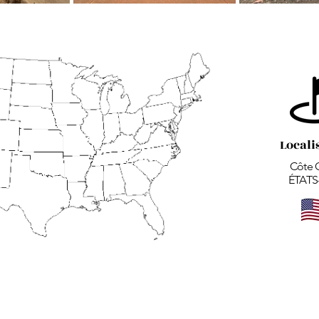
Locali
Côte 
ÉTATS