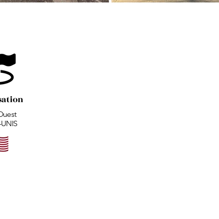
sation
Ouest
-UNIS