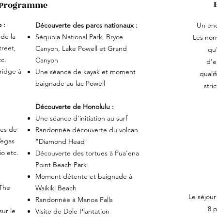
Programme
 :
Découverte des parcs nationaux :
Un enc
 de la
Séquoia National Park, Bryce
Les nor
treet,
Canyon, Lake Powell et Grand
qu’
tc.
Canyon
d’e
ridge à
Une séance de kayak et moment
qualif
baignade au lac Powell
stri
Découverte de Honolulu :
Une séance d'initiation au surf
ues de
Randonnée découverte du volcan
 Vegas
"Diamond Head"
io etc.
Découverte des tortues à Pua'ena
Point Beach Park
Moment détente et baignade à
"The
Waikiki Beach
Le séjour
Randonnée à Manoa Falls
8 p
sur le
Visite de Dole Plantation