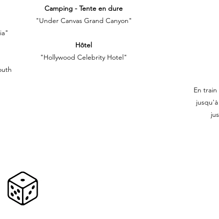
Camping - Tente en dure
"Under Canvas Grand Canyon"
ia"
Hôtel
"Hollywood Celebrity Hotel"
outh
En train
jusqu'à
ju