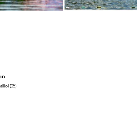
on
llol (05)