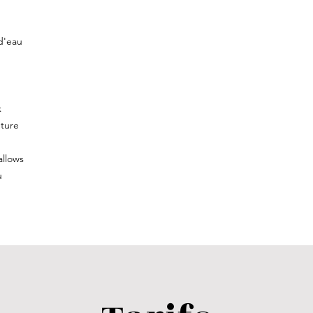
d'eau
x
pture
allows
u