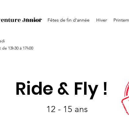
venture Junior
Accueil
Fêtes de fin d'année
Hiver
Printe
edi
t de 13h30 à 17h00
Ride & Fly !
12 - 15 ans