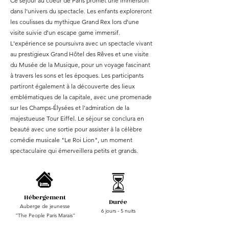
Ce séjour au coeur de Paris promet une immersion
dans l'univers du spectacle. Les enfants exploreront
les coulisses du mythique Grand Rex lors d'une
visite suivie d'un escape game immersif.
L'expérience se poursuivra avec un spectacle vivant
au prestigieux Grand Hôtel des Rêves et une visite
du Musée de la Musique, pour un voyage fascinant
à travers les sons et les époques. Les participants
partiront également à la découverte des lieux
emblématiques de la capitale, avec une promenade
sur les Champs-Élysées et l'admiration de la
majestueuse Tour Eiffel. Le séjour se conclura en
beauté avec une sortie pour assister à la célèbre
comédie musicale "Le Roi Lion", un moment
spectaculaire qui émerveillera petits et grands.
Hébergement
Durée
Auberge de jeunesse
6 jours - 5 nuits
"The People Paris Marais"